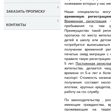
хозяевами которых у нас им
ЗАКАЗАТЬ ПРОПИСКУ
Наши специалисты мо
временную регистрац
Временная регистрация
- 
КОНТАКТЫ
пребывания т.е. там г
Преимущество такой реги
прописка по месту житель
детей в школу или детск
потребуется выписываться
получении временной рег
печатью омвд миграции с 
правило такую регистрацию 
5 лет.
Постоянная регистр
жительства, делается ча
времени от 5-и лет и боле
паспорт. Стоимость начин
получения составит окол
ипотеки, крупных кредитов
работу на гос службу.
По законодательству , ро
имеющие гражданства, в
проживающие на терри